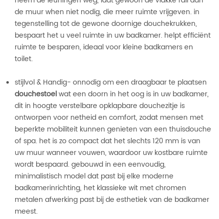
neem de leuningen weg, laat gewoon de vlakke rail aan
de muur when niet nodig, die meer ruimte vrijgeven.
in
tegenstelling tot de gewone doornige douchekrukken,
bespaart het u veel ruimte in uw badkamer. helpt efficiënt
ruimte te besparen, ideaal voor kleine badkamers en
toilet.
stijlvol & Handig- onnodig om een ​​draagbaar te plaatsen
douchestoel
wat een doorn in het oog is in uw badkamer,
dit in hoogte verstelbare opklapbare douchezitje is
ontworpen voor netheid en comfort, zodat mensen met
beperkte mobiliteit kunnen genieten van een thuisdouche
of spa. het is zo compact dat het slechts 120 mm is van
uw muur wanneer vouwen, waardoor uw kostbare ruimte
wordt bespaard. gebouwd in een eenvoudig,
minimalistisch model dat past bij elke moderne
badkamerinrichting, het klassieke wit met chromen
metalen afwerking past bij de esthetiek van de badkamer
meest.