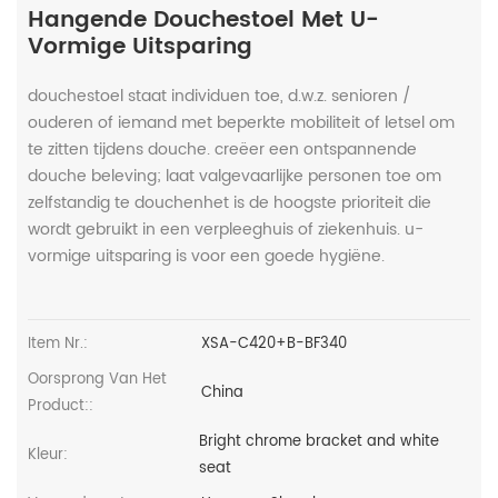
Hangende Douchestoel Met U-
Vormige Uitsparing
douchestoel staat individuen toe, d.w.z. senioren /
ouderen of iemand met beperkte mobiliteit of letsel om
te zitten tijdens douche. creëer een ontspannende
douche beleving; laat valgevaarlijke personen toe om
zelfstandig te douchenhet is de hoogste prioriteit die
wordt gebruikt in een verpleeghuis of ziekenhuis. u-
vormige uitsparing is voor een goede hygiëne.
Item Nr.:
XSA-C420+B-BF340
Oorsprong Van Het
China
Product::
Bright chrome bracket and white
Kleur:
seat