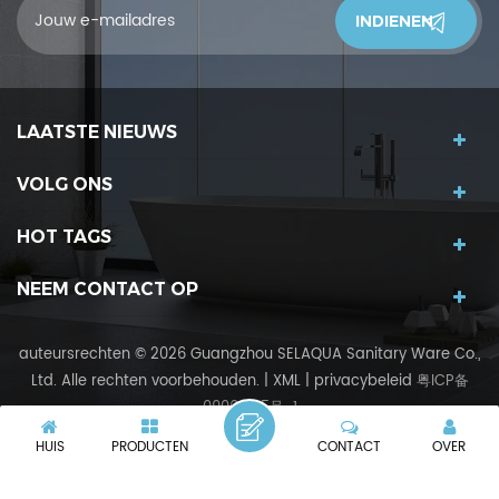
LAATSTE NIEUWS
VOLG ONS
HOT TAGS
NEEM CONTACT OP
auteursrechten © 2026 Guangzhou SELAQUA Sanitary Ware Co.,
Ltd. Alle rechten voorbehouden.
|
XML
|
privacybeleid
粤ICP备
09069315号-1
IPv6-netwerk ondersteund
IPv6
HUIS
PRODUCTEN
CONTACT
OVER