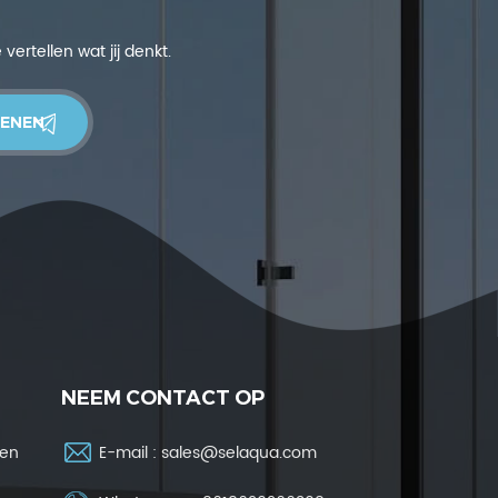
ertellen wat jij denkt.
NEEM CONTACT OP
ren
E-mail :
sales@selaqua.com