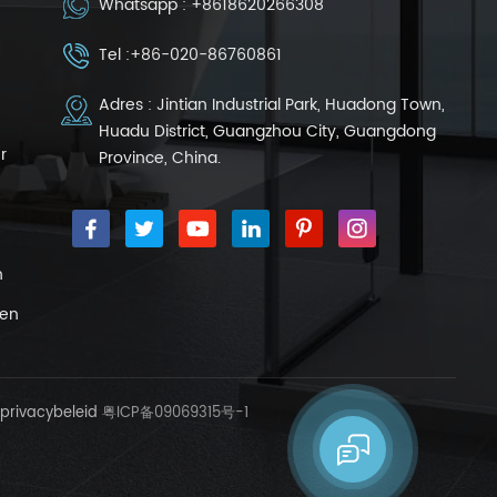
Whatsapp :
+8618620266308
Tel :
+86-020-86760861
Adres : Jintian Industrial Park, Huadong Town,
Huadu District, Guangzhou City, Guangdong
r
Province, China.
n
ren
privacybeleid
粤ICP备09069315号-1