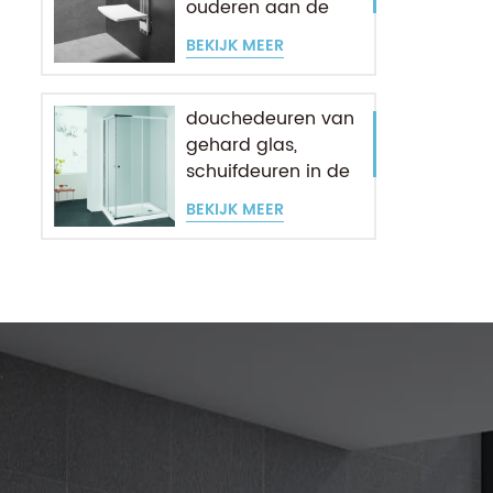
ouderen aan de
muur
BEKIJK MEER
douchedeuren van
gehard glas,
schuifdeuren in de
hoek
BEKIJK MEER