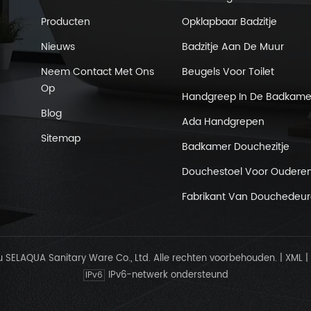
Producten
Opklapbaar Badzitje
Nieuws
Badzitje Aan De Muur
Neem Contact Met Ons
Beugels Voor Toilet
Op
Handgreep In De Badkame
Blog
Ada Handgrepen
Sitemap
Badkamer Douchezitje
Douchestoel Voor Oudere
Fabrikant Van Douchedeu
SELAQUA Sanitary Ware Co., Ltd. Alle rechten voorbehouden.
|
XML
|
IPv6-netwerk ondersteund
IPv6