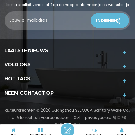
lees alsjeblieft verder, blijf op de hoogte, abonneer je en we heten je
welkom om ons te vertellen wat jij denkt.
LAATSTE NIEUWS
VOLG ONS
HOT TAGS
NEEM CONTACT OP
auteursrechten © 2026 Guangzhou SELAQUA Sanitary Ware Co.,
Ltd. Alle rechten voorbehouden.
|
XML
|
privacybeleid
粤ICP备
09069315号-1
IPv6-netwerk ondersteund
IPv6