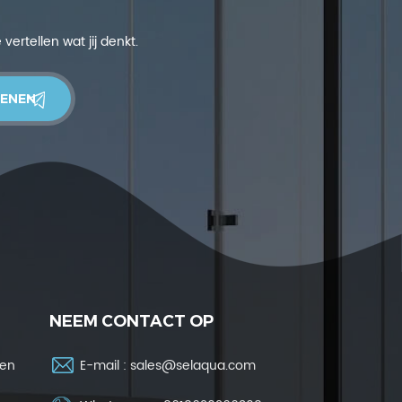
ertellen wat jij denkt.
NEEM CONTACT OP
ren
E-mail :
sales@selaqua.com