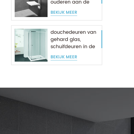
ouderen aan de
muur
BEKIJK MEER
douchedeuren van
gehard glas,
schuifdeuren in de
hoek
BEKIJK MEER