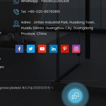
Whatsapp :
+8618620266308
Tel :
+86-020-86760861
Adres : Jintian Industrial Park, Huadong Town,
Huadu District, Guangzhou City, Guangdong
r
Province, China.
n
ren
privacybeleid
粤ICP备09069315号-1