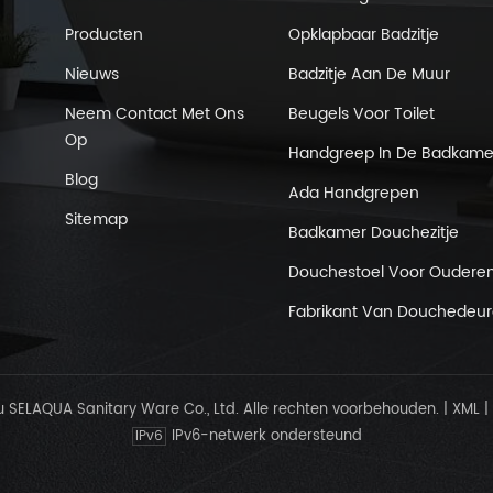
Producten
Opklapbaar Badzitje
Nieuws
Badzitje Aan De Muur
Neem Contact Met Ons
Beugels Voor Toilet
Op
Handgreep In De Badkame
Blog
Ada Handgrepen
Sitemap
Badkamer Douchezitje
Douchestoel Voor Oudere
Fabrikant Van Douchedeu
SELAQUA Sanitary Ware Co., Ltd. Alle rechten voorbehouden.
|
XML
|
IPv6-netwerk ondersteund
IPv6