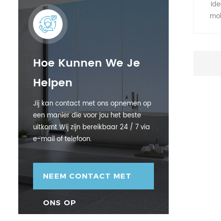
Id
mob
moei
handg
en o
Hoe Kunnen We Je
ande
handg
Helpen
meer 
op uit
Jij kan contact met ons opnemen op
een manier die voor jou het beste
uitkomt Wij zijn bereikbaar 24 / 7 via
e-mail of telefoon.
NEEM CONTACT MET
ONS OP