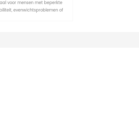
eaal voor mensen met beperkte
iliteit, evenwichtsproblemen of
te met langdurig staan, de ADA-
reep biedt meer hefboomwerking
ndersteuning in de badkamer en
re binnenlocaties. De aluminium
reep verbetert de stabiliteit voor
onafhankelijkheid door het risico
glijden en vallen te minimaliseren.